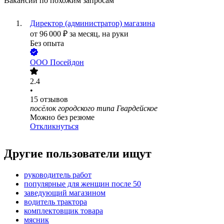
Вакансии по похожим запросам
Директор (администратор) магазина
от
96 000
₽
за месяц,
на руки
Без опыта
ООО
Посейдон
2.4
•
15
отзывов
посёлок городского типа Гвардейское
Можно без резюме
Откликнуться
Другие пользователи ищут
руководитель работ
популярные для женщин после 50
заведующий магазином
водитель трактора
комплектовщик товара
мясник